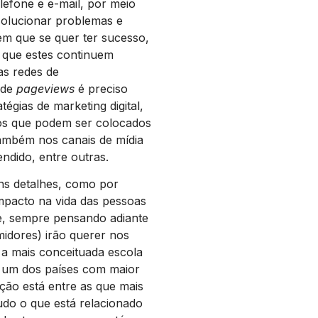
efone e e-mail, por meio
 solucionar problemas e
em que se quer ter sucesso,
a que estes continuem
as redes de
 de
pageviews
é preciso
tégias de marketing digital,
os que podem ser colocados
também nos canais de mídia
endido, entre outras.
ns detalhes, como por
mpacto na vida das pessoas
e, sempre pensando adiante
midores) irão querer nos
a mais conceituada escola
 um dos países com maior
ão está entre as que mais
udo o que está relacionado