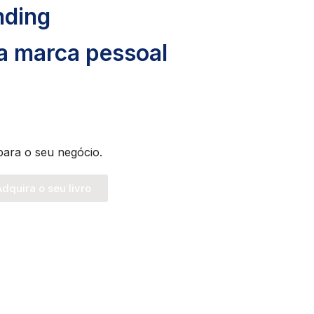
nding
ua marca pessoal
para o seu negócio.
dquira o seu livro