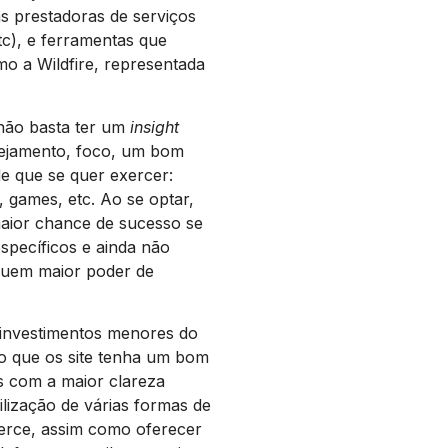
s prestadoras de serviços
tc), e ferramentas que
mo a Wildfire, representada
não basta ter um
insight
anejamento, foco, um bom
ade que se quer exercer:
 games, etc. Ao se optar,
maior chance de sucesso se
specíficos e ainda não
suem maior poder de
investimentos menores do
o que os site tenha um bom
s com a maior clareza
ilização de várias formas de
rce, assim como oferecer