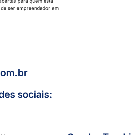
 abertas para quem está
ho de ser empreendedor em
com.br
es sociais: