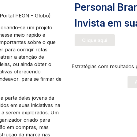
Personal Bra
 Portal PEGN – Globo)
Invista em s
 criando-se um projeto
 nesse meio rápido e
Clique aqui
 importantes sobre o que
 para corrigir rotas.
trair a atenção de
eias, ou ainda obter o
Estratégias com resultados 
iativas oferecendo
ndeavor, para se firmar de
A
 parte deles jovens da
os em suas iniciativas na
s a serem explorados. Um
ganizador criado para
ersão em compras, mas
nstrução da marca nas