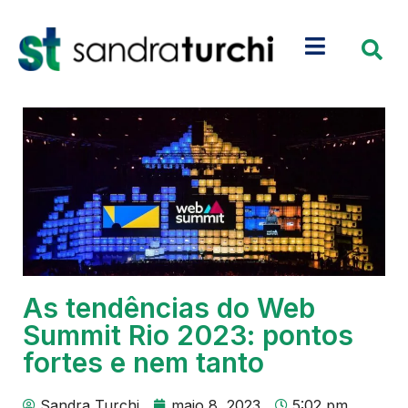
As tendências do Web
Summit Rio 2023: pontos
fortes e nem tanto
Sandra Turchi
maio 8, 2023
5:02 pm