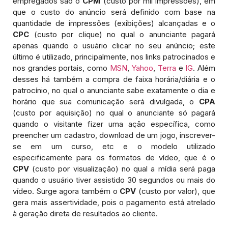
empregados são o
CPM
(custo por mil impressões), em
que o custo do anúncio será definido com base na
quantidade de impressões (exibições) alcançadas e o
CPC
(custo por clique) no qual o anunciante pagará
apenas quando o usuário clicar no seu anúncio; este
último é utilizado, principalmente, nos links patrocinados e
nos grandes portais, como
MSN
,
Yahoo
,
Terra
e
IG
. Além
desses há também a compra de faixa horária/diária e o
patrocínio, no qual o anunciante sabe exatamente o dia e
horário que sua comunicação será divulgada, o
CPA
(custo por aquisição) no qual o anunciante só pagará
quando o visitante fizer uma ação específica, como
preencher um cadastro, download de um jogo, inscrever-
se em um curso, etc e o modelo utilizado
especificamente para os formatos de vídeo, que é o
CPV
(custo por visualização) no qual a mídia será paga
quando o usuário tiver assistido 30 segundos ou mais do
vídeo. Surge agora também o
CPV
(custo por valor), que
gera mais assertividade, pois o pagamento está atrelado
à geração direta de resultados ao cliente.