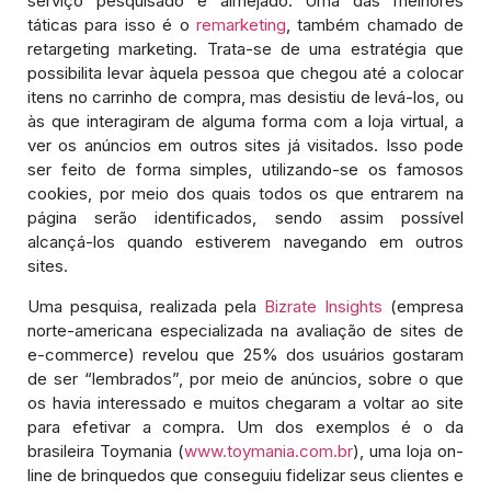
serviço pesquisado e almejado. Uma das melhores
táticas para isso é o
remarketing
, também chamado de
retargeting marketing. Trata-se de uma estratégia que
possibilita levar àquela pessoa que chegou até a colocar
itens no carrinho de compra, mas desistiu de levá-los, ou
às que interagiram de alguma forma com a loja virtual, a
ver os anúncios em outros sites já visitados. Isso pode
ser feito de forma simples, utilizando-se os famosos
cookies, por meio dos quais todos os que entrarem na
página serão identificados, sendo assim possível
alcançá-los quando estiverem navegando em outros
sites.
Uma pesquisa, realizada pela
Bizrate Insights
(empresa
norte-americana especializada na avaliação de sites de
e-commerce) revelou que 25% dos usuários gostaram
de ser “lembrados”, por meio de anúncios, sobre o que
os havia interessado e muitos chegaram a voltar ao site
para efetivar a compra. Um dos exemplos é o da
brasileira Toymania (
www.toymania.com.br
), uma loja on-
line de brinquedos que conseguiu fidelizar seus clientes e