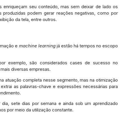
as enriqueçam seu conteúdo, mas sem deixar de lado os
ns produzidas podem gerar reações negativas, como por
bição da tela, entre outros.
tomação e
machine learning
já estão há tempos no escopo
 por exemplo, são considerados cases de sucesso no
 mais diversas empresas.
 na atuação completa nesse segmento, mas na otimização
t extrai as palavras-chave e expressões necessárias para
endimento.
r dia, sete dias por semana e ainda sob um aprendizado
os por meio da utilização constante.