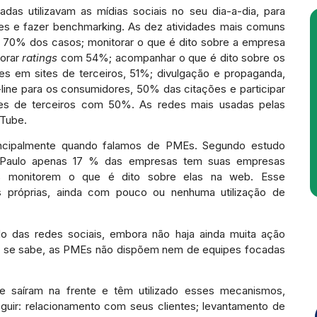
s utilizavam as mídias sociais no seu dia-a-dia, para
ntes e fazer benchmarking. As dez atividades mais comuns
a, 70% dos casos; monitorar o que é dito sobre a empresa
torar
ratings
com 54%; acompanhar o que é dito sobre os
s em sites de terceiros, 51%; divulgação e propaganda,
ne para os consumidores, 50% das citações e participar
es de terceiros com 50%. As redes mais usadas pelas
uTube.
rincipalmente quando falamos de PMEs. Segundo estudo
o Paulo apenas 17 % das empresas tem suas empresas
% monitorem o que é dito sobre elas na web. Esse
s próprias, ainda com pouco ou nenhuma utilização de
 das redes sociais, embora não haja ainda muita ação
mo se sabe, as PMEs não dispõem nem de equipes focadas
e saíram na frente e têm utilizado esses mecanismos,
eguir: relacionamento com seus clientes; levantamento de