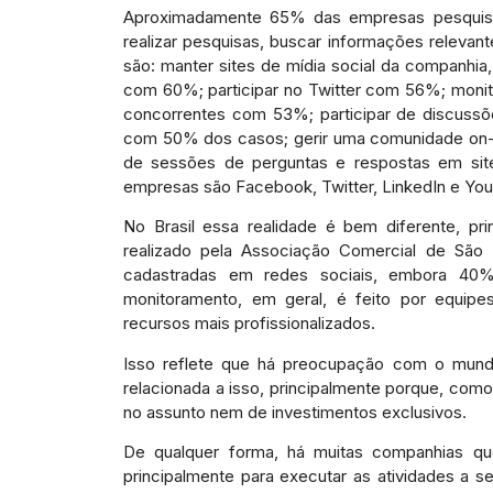
Aproximadamente 65% das empresas pesquisada
realizar pesquisas, buscar informações releva
são: manter sites de mídia social da companhi
com 60%; participar no Twitter com 56%; moni
concorrentes com 53%; participar de discussõe
com 50% dos casos; gerir uma comunidade on-li
de sessões de perguntas e respostas em sit
empresas são Facebook, Twitter, LinkedIn e Yo
No Brasil essa realidade é bem diferente, p
realizado pela Associação Comercial de Sã
cadastradas em redes sociais, embora 40
monitoramento, em geral, é feito por equipe
recursos mais profissionalizados.
Isso reflete que há preocupação com o mundo
relacionada a isso, principalmente porque, co
no assunto nem de investimentos exclusivos.
De qualquer forma, há muitas companhias qu
principalmente para executar as atividades a s