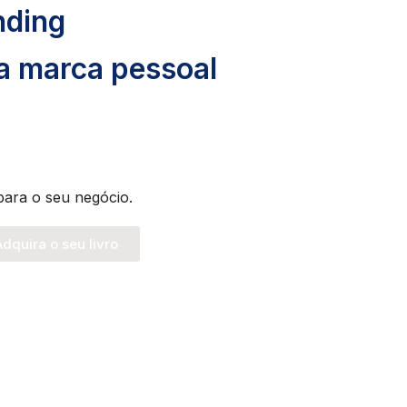
nding
ua marca pessoal
para o seu negócio.
dquira o seu livro