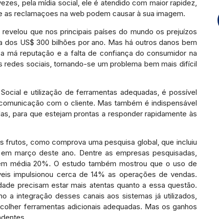
zes, pela mídia social, ele é atendido com maior rapidez,
e as reclamaçoes na web podem causar à sua imagem.
 revelou que nos principais países do mundo os prejuízos
 dos US$ 300 bilhões por ano. Mas há outros danos bem
: a má reputação e a falta de confiança do consumidor na
 redes sociais, tornando-se um problema bem mais difícil
cial e utilização de ferramentas adequadas, é possível
e comunicação com o cliente. Mas também é indispensável
das, para que estejam prontas a responder rapidamente às
s frutos, como comprova uma pesquisa global, que incluiu
da em março deste ano. Dentre as empresas pesquisadas,
 em média 20%. O estudo também mostrou que o uso de
veis impulsionou cerca de 14% as operações de vendas.
dade precisam estar mais atentas quanto a essa questão.
 a integração desses canais aos sistemas já utilizados,
escolher ferramentas adicionais adequadas. Mas os ganhos
ndentes.