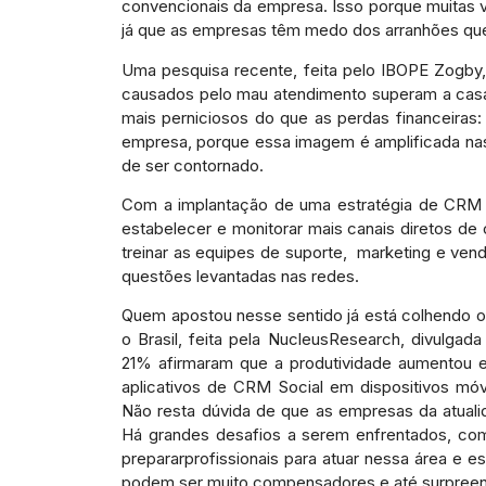
convencionais da empresa. Isso porque muitas ve
já que as empresas têm medo dos arranhões qu
Uma pesquisa recente, feita pelo IBOPE Zogby,
causados pelo mau atendimento superam a casa
mais perniciosos do que as perdas financeiras
empresa, porque essa imagem é amplificada nas
de ser contornado.
Com a implantação de uma estratégia de CRM So
estabelecer e monitorar mais canais diretos d
treinar as equipes de suporte, marketing e ven
questões levantadas nas redes.
Quem apostou nesse sentido já está colhendo o
o Brasil, feita pela NucleusResearch, divulga
21% afirmaram que a produtividade aumentou
aplicativos de CRM Social em dispositivos mó
Não resta dúvida de que as empresas da atuali
Há grandes desafios a serem enfrentados, como
prepararprofissionais para atuar nessa área e 
podem ser muito compensadores e até surpree