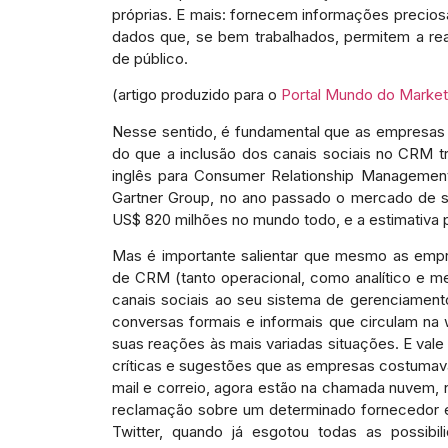
próprias. E mais: fornecem informações precios
dados que, se bem trabalhados, permitem a rea
de público.
(artigo produzido para o
Portal Mundo do Market
Nesse sentido, é fundamental que as empresas 
do que a inclusão dos canais sociais no CRM tra
inglês para Consumer Relationship Management
Gartner Group, no ano passado o mercado de 
US$ 820 milhões no mundo todo, e a estimativa p
Mas é importante salientar que mesmo as empr
de CRM (tanto operacional, como analítico e m
canais sociais ao seu sistema de gerenciamento 
conversas formais e informais que circulam n
suas reações às mais variadas situações. E val
críticas e sugestões que as empresas costumava
mail e correio, agora estão na chamada nuvem, 
reclamação sobre um determinado fornecedor
Twitter, quando já esgotou todas as possibi