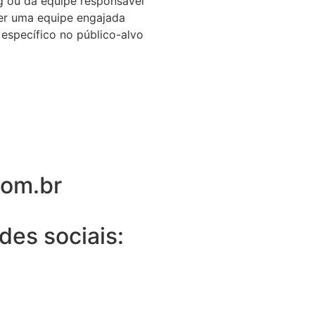
g ou da equipe responsável
ter uma equipe engajada
 específico no público-alvo
com.br
es sociais: