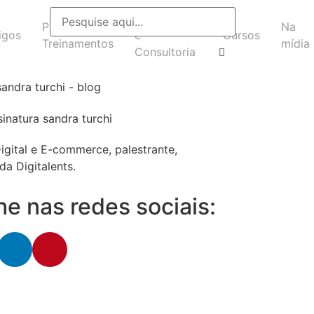
Headhunting
Palestras e
Na
igos
e
Cursos
Treinamentos
mídia
Consultoria
igital e E-commerce, palestrante,
da Digitalents.
 nas redes sociais: