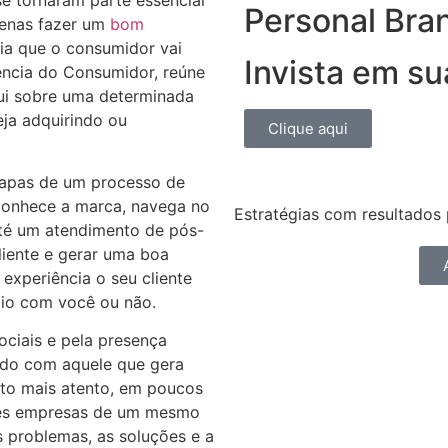
Personal Bra
penas fazer um
bom
ncia que o consumidor vai
Invista em s
ência do Consumidor, reúne
sui sobre uma determinada
ja adquirindo ou
Clique aqui
tapas de um processo de
onhece a marca, navega no
Estratégias com resultados 
 até um atendimento de pós-
cliente e gerar uma boa
 experiência o seu cliente
ócio com você ou não.
ociais e pela presença
ado com aquele que gera
ito mais atento, em poucos
três empresas de um mesmo
s problemas, as soluções e a