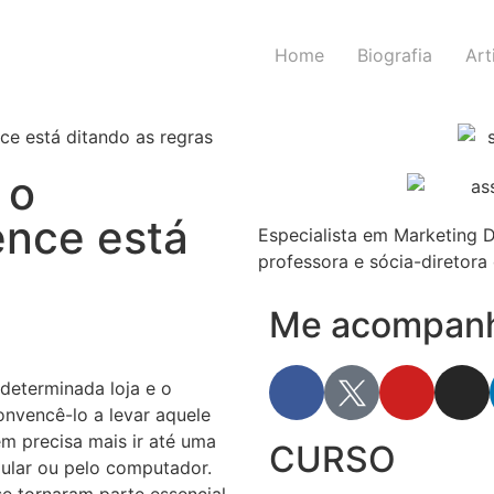
Home
Biografia
Art
 o
ence está
Especialista em Marketing D
professora e sócia-diretora 
Me acompanhe
determinada loja e o
nvencê-lo a levar aquele
em precisa mais ir até uma
CURSO
elular ou pelo computador.
e tornaram parte essencial