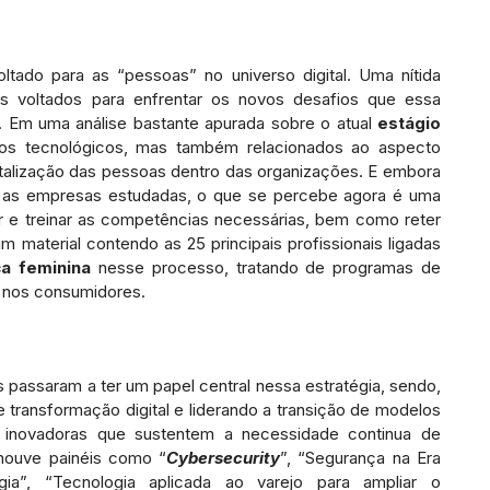
tado para as “pessoas” no universo digital. Uma nítida
os voltados para enfrentar os novos desafios que essa
. Em uma análise bastante apurada sobre o atual
estágio
os tecnológicos, mas também relacionados ao aspecto
talização das pessoas dentro das organizações. E embora
e as empresas estudadas, o que se percebe agora é uma
ar e treinar as competências necessárias, bem como reter
um material contendo as 25 principais profissionais ligadas
ça feminina
nesse processo, tratando de programas de
e nos consumidores.
passaram a ter um papel central nessa estratégia, sendo,
 transformação digital e liderando a transição de modelos
s inovadoras que sustentem a necessidade continua de
 houve painéis como “
Cybersecurity
”, “Segurança na Era
ia”, “Tecnologia aplicada ao varejo para ampliar o