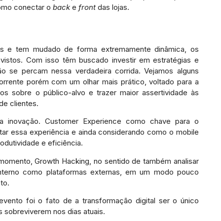
omo conectar o
back
e
front
das lojas.
os e tem mudado de forma extremamente dinâmica, os
stos. Com isso têm buscado investir em estratégias e
o se percam nessa verdadeira corrida. Vejamos alguns
corrente porém com um olhar mais prático, voltado para a
s sobre o público-alvo e trazer maior assertividade às
e clientes.
a a inovação. Customer Experience como chave para o
estar essa experiência e ainda considerando como o mobile
odutividade e eficiência.
o momento, Growth Hacking, no sentido de também analisar
o interno como plataformas externas, em um modo pouco
to.
evento foi o fato de a transformação digital ser o único
s sobreviverem nos dias atuais.