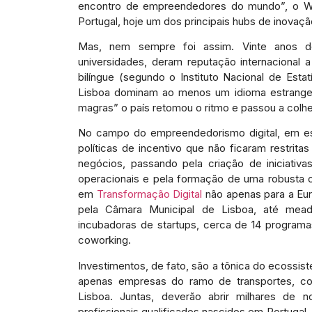
encontro de empreendedores do mundo”, o Web
Portugal, hoje um dos principais hubs de inovaçã
Mas, nem sempre foi assim. Vinte anos d
universidades, deram reputação internacional
bilíngue (segundo o Instituto Nacional de Est
Lisboa dominam ao menos um idioma estrangeir
magras” o país retomou o ritmo e passou a colhe
No campo do empreendedorismo digital, em esp
políticas de incentivo que não ficaram restri
negócios, passando pela criação de iniciati
operacionais e pela formação de uma robusta c
em
Transformação Digital
não apenas para a Eu
pela Câmara Municipal de Lisboa, até mea
incubadoras de startups, cerca de 14 progra
coworking.
Investimentos, de fato, são a tônica do ecossi
apenas empresas do ramo de transportes, com
Lisboa. Juntas, deverão abrir milhares de n
profissionais qualificados nascidos em Portugal,