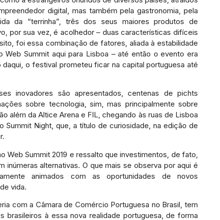
preendedor digital, mas também pela gastronomia, pela
vida da “terrinha”, três dos seus maiores produtos de
o, por sua vez, é acolhedor – duas características difíceis
ito, foi essa combinação de fatores, aliada à estabilidade
 Web Summit aqui para Lisboa – até então o evento era
daqui, o festival prometeu ficar na capital portuguesa até
ases inovadores são apresentados, centenas de pichts
mações sobre tecnologia, sim, mas principalmente sobre
vão além da Altice Arena e FIL, chegando às ruas de Lisboa
 Summit Night, que, a título de curiosidade, na edição de
r.
ão Web Summit 2019 e ressalto que investimentos, de fato,
m inúmeras alternativas. O que mais se observa por aqui é
emamente animados com as oportunidades de novos
de vida.
ria com a Câmara de Comércio Portuguesa no Brasil, tem
s brasileiros à essa nova realidade portuguesa, de forma