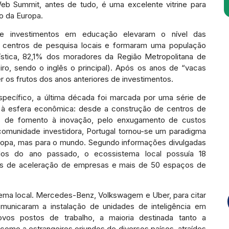
 Summit, antes de tudo, é uma excelente vitrine para
o da Europa.
e investimentos em educação elevaram o nível das
 a centros de pesquisa locais e formaram uma população
atística, 82,1% dos moradores da Região Metropolitana de
o, sendo o inglês o principal). Após os anos de “vacas
r os frutos dos anos anteriores de investimentos.
ecífico, a última década foi marcada por uma série de
tas à esfera econômica: desde a construção de centros de
vas de fomento à inovação, pelo enxugamento de custos
omunidade investidora, Portugal tornou-se um paradigma
ropa, mas para o mundo. Segundo informações divulgadas
dos do ano passado, o ecossistema local possuía 18
mas de aceleração de empresas e mais de 50 espaços de
stema local. Mercedes-Benz, Volkswagem e Uber, para citar
unicaram a instalação de unidades de inteligência em
ovos postos de trabalho, a maioria destinada tanto a
 como a estrangeiros oriundos de diversos países, atraídos