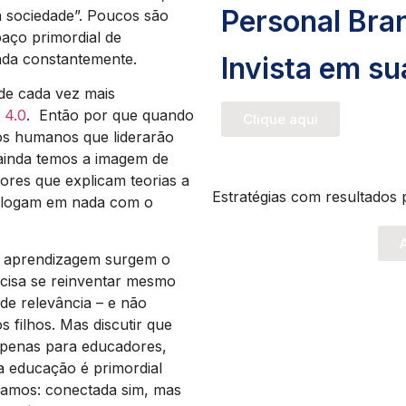
Personal Bra
a sociedade”. Poucos são
aço primordial de
ada constantemente.
Invista em s
de cada vez mais
 4.0
. Então por que quando
Clique aqui
os humanos que liderarão
ainda temos a imagem de
sores que explicam teorias a
Estratégias com resultados 
ialogam em nada com o
A
e aprendizagem surgem o
cisa se reinventar mesmo
 de relevância – e não
filhos. Mas discutir que
apenas para educadores,
a educação é primordial
jamos: conectada sim, mas