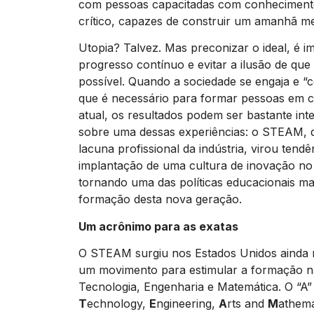
com pessoas capacitadas com conheciment
crítico, capazes de construir um amanhã m
Utopia? Talvez. Mas preconizar o ideal, é 
progresso contínuo e evitar a ilusão de qu
possível. Quando a sociedade se engaja e “
que é necessário para formar pessoas em c
atual, os resultados podem ser bastante int
sobre uma dessas experiências: o STEAM, 
lacuna profissional da indústria, virou tendê
implantação de uma cultura de inovação n
tornando uma das políticas educacionais ma
formação desta nova geração.
Um acrônimo para as exatas
O STEAM surgiu nos Estados Unidos ainda
um movimento para estimular a formação na
Tecnologia, Engenharia e Matemática. O “A”
T
echnology,
E
ngineering,
A
rts and
M
athema