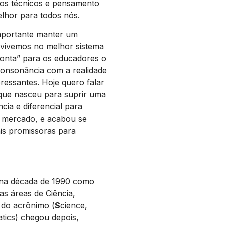
os técnicos e pensamento
elhor para todos nós.
importante manter um
e vivemos no melhor sistema
conta” para os educadores o
onsonância com a realidade
eressantes. Hoje quero falar
que nasceu para suprir uma
ncia e diferencial para
o mercado, e acabou se
is promissoras para
 na década de 1990 como
s áreas de Ciência,
 do acrônimo (
S
cience,
tics) chegou depois,