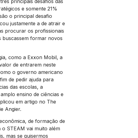
ês principais desafios das
tratégicos e somente 21%
ão o principal desafio
icou justamente a de atrair e
as procurar os profissionais
as buscassem formar novos
ia, como a Exxon Mobil, a
 valor de entrarem neste
“Como o governo americano
fim de pedir ajuda para
cias das escolas, a
 amplo ensino de ciências e
xplicou em artigo no The
ie Angier.
econômica, de formação de
om o STEAM vai muito além
is, mas se quisermos