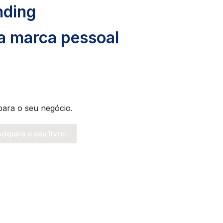
nding
ua marca pessoal
para o seu negócio.
dquira o seu livro