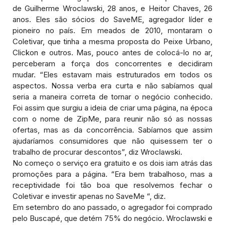
de Guilherme Wroclawski, 28 anos, e Heitor Chaves, 26
anos. Eles são sócios do SaveME, agregador líder e
pioneiro no país. Em meados de 2010, montaram o
Coletivar, que tinha a mesma proposta do Peixe Urbano,
Clickon e outros. Mas, pouco antes de colocá-lo no ar,
perceberam a força dos concorrentes e decidiram
mudar. “Eles estavam mais estruturados em todos os
aspectos. Nossa verba era curta e não sabíamos qual
seria a maneira correta de tornar o negócio conhecido.
Foi assim que surgiu a ideia de criar uma página, na época
com o nome de ZipMe, para reunir não só as nossas
ofertas, mas as da concorrência. Sabíamos que assim
ajudaríamos consumidores que não quisessem ter o
trabalho de procurar descontos”, diz Wroclawski.
No começo o serviço era gratuito e os dois iam atrás das
promoções para a página. “Era bem trabalhoso, mas a
receptividade foi tão boa que resolvemos fechar o
Coletivar e investir apenas no SaveMe “, diz.
Em setembro do ano passado, o agregador foi comprado
pelo Buscapé, que detém 75% do negócio. Wroclawski e