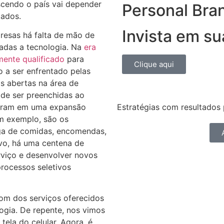
scendo o país vai depender
Personal Bra
tados.
Invista em s
resas há falta de mão de
gadas a tecnologia. Na
era
mente qualificado
para
Clique aqui
 a ser enfrentado pelas
 abertas na área de
 de ser preenchidas ao
taram em uma expansão
Estratégias com resultados 
m exemplo, são os
ega de comidas, encomendas,
tivo, há uma centena de
rviço e desenvolver novos
processos seletivos
oom dos serviços oferecidos
ogia. De repente, nos vimos
tela do celular. Agora, é