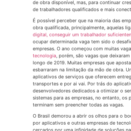
de obra disponível, mas, para continuar cre
de trabalhadores qualificados e mais conec
É possível perceber que na maioria das emp
obra qualificada, principalmente, aquelas li
digital, conseguir um trabalhador suficiente
ocupar determinada vaga tem sido o desafio
empresas. O ano começou com muitas vagas
tecnologia
, porém, são vagas que deixaram
longo de 2019. Muitas empresas que apos
esbarraram na limitação da mão de obra. U
aplicativos de serviços que oferecem entr
transportes e por ai vai. Por trás do aplica
desenvolvedores dedicados a otimizar o se
sistemas para as empresas, no entanto, os 
terminam sem preencher todas as vagas.
O Brasil demorou a abrir os olhos para o b
por aplicativos e outras empresas de tecnol
cercados por uma infinidade de soluções na 