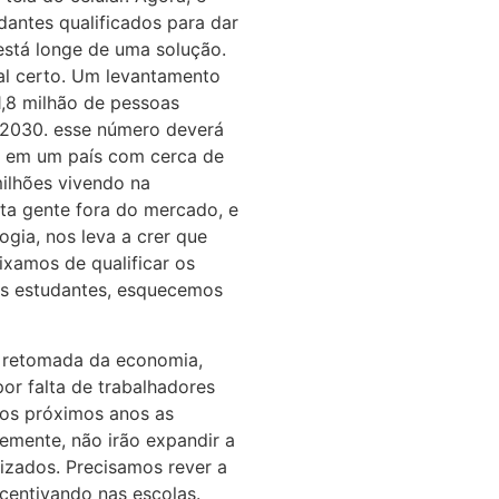
dantes qualificados para dar
está longe de uma solução.
al certo. Um levantamento
1,8 milhão de pessoas
é 2030. esse número deverá
E, em um país com cerca de
ilhões vivendo na
nta gente fora do mercado, e
gia, nos leva a crer que
xamos de qualificar os
ns estudantes, esquecemos
a retomada da economia,
or falta de trabalhadores
nos próximos anos as
emente, não irão expandir a
lizados. Precisamos rever a
centivando nas escolas.