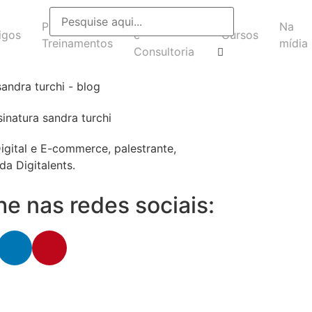
Headhunting
Palestras e
Na
igos
e
Cursos
Treinamentos
mídia
Consultoria
igital e E-commerce, palestrante,
da Digitalents.
 nas redes sociais: