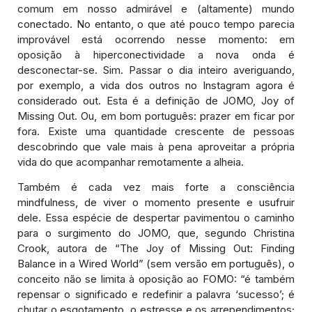
comum em nosso admirável e (altamente) mundo
conectado. No entanto, o que até pouco tempo parecia
improvável está ocorrendo nesse momento: em
oposição à hiperconectividade a nova onda é
desconectar-se. Sim. Passar o dia inteiro averiguando,
por exemplo, a vida dos outros no Instagram agora é
considerado out. Esta é a definição de JOMO, Joy of
Missing Out. Ou, em bom português: prazer em ficar por
fora. Existe uma quantidade crescente de pessoas
descobrindo que vale mais à pena aproveitar a própria
vida do que acompanhar remotamente a alheia.
Também é cada vez mais forte a consciência
mindfulness, de viver o momento presente e usufruir
dele. Essa espécie de despertar pavimentou o caminho
para o surgimento do JOMO, que, segundo Christina
Crook, autora de “The Joy of Missing Out: Finding
Balance in a Wired World” (sem versão em português), o
conceito não se limita à oposição ao FOMO: “é também
repensar o significado e redefinir a palavra ‘sucesso’; é
chutar o esgotamento, o estresse e os arrependimentos;