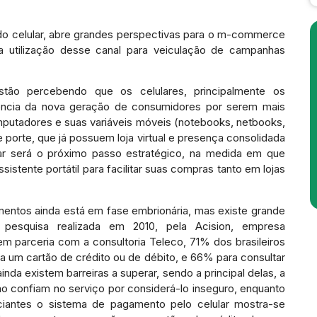
e do celular, abre grandes perspectivas para o m-commerce
a utilização desse canal para veiculação de campanhas
estão percebendo que os celulares, principalmente os
ncia da nova geração de consumidores por serem mais
utadores e suas variáveis móveis (notebooks, netbooks,
e porte, que já possuem loja virtual e presença consolidada
lar será o próximo passo estratégico, na medida em que
stente portátil para facilitar suas compras tanto em lojas
mentos ainda está em fase embrionária, mas existe grande
pesquisa realizada em 2010, pela Acision, empresa
 em parceria com a consultoria Teleco, 71% dos brasileiros
 a um cartão de crédito ou de débito, e 66% para consultar
da existem barreiras a superar, sendo a principal delas, a
ão confiam no serviço por considerá-lo inseguro, enquanto
antes o sistema de pagamento pelo celular mostra-se