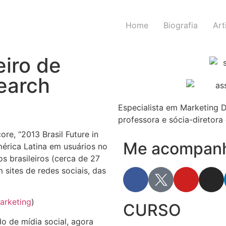
Home
Biografia
Art
eiro de
earch
Especialista em Marketing D
professora e sócia-diretora 
e, “2013 Brasil Future in
Me acompanhe
mérica Latina em usuários no
 brasileiros (cerca de 27
 sites de redes sociais, das
arketing
)
CURSO
 de mídia social, agora