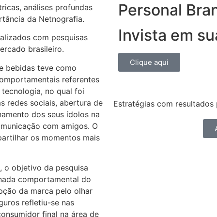
Personal Bra
icas, análises profundas
tância da Netnografia.
Invista em s
realizados com pesquisas
rcado brasileiro.
Clique aqui
 de bebidas teve como
comportamentais referentes
tecnologia, no qual foi
s redes sociais, abertura de
Estratégias com resultados 
lhamento dos seus ídolos na
comunicação com amigos. O
partilhar os momentos mais
, o objetivo da pesquisa
jornada comportamental do
pção da marca pelo olhar
uros refletiu-se nas
consumidor final na área de