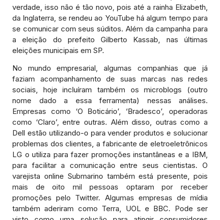
verdade, isso não é tão novo, pois até a rainha Elizabeth,
da Inglaterra, se rendeu ao YouTube há algum tempo para
se comunicar com seus súditos. Além da campanha para
a eleição do prefeito Gilberto Kassab, nas últimas
eleições municipais em SP.
No mundo empresarial, algumas companhias que já
faziam acompanhamento de suas marcas nas redes
sociais, hoje incluíram também os microblogs (outro
nome dado a essa ferramenta) nessas análises.
Empresas como ‘O Boticário’, ‘Bradesco’, operadoras
como ‘Claro’, entre outras. Além disso, outras como a
Dell estão utilizando-o para vender produtos e solucionar
problemas dos clientes, a fabricante de eletroeletrônicos
LG o utiliza para fazer promoções instantâneas e a IBM,
para facilitar a comunicação entre seus cientistas. O
varejista online Submarino também está presente, pois
mais de oito mil pessoas optaram por receber
promoções pelo Twitter. Algumas empresas de mídia
também aderiram como Terra, UOL e BBC. Pode ser
visto como uma solução para atingir consumidores