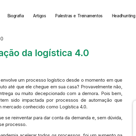
Biografia
Artigos
Palestras e Treinamentos
Headhunting 
ação da logística 4.0
e envolve um processo logístico desde o momento em que
uto até que ele chegue em sua casa? Provavelmente não,
entrega ou muito decepcionado com a demora. Pois bem,
e tem sido impactada por processos de automação que
 mercado conhecido como Logística 4.0.
e se reinventar para dar conta da demanda e, sem dúvida,
sse processo.
andemia acelerar todos os processos, foi um aumento na