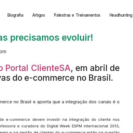
Biografia
Artigos
Palestras e Treinamentos
Headhunting 
s precisamos evoluir!
 pm
o Portal ClienteSA
, em abril de
vas do e-commerce no Brasil.
erce no Brasil e aponta que a integração dos canais é o
de e-commerce devem investir na integração do cliente nos
fessora e curadora do Digital Week ESPM internacional 2013,
 varejo e na gestão de clientes do e-commerce estão na questão