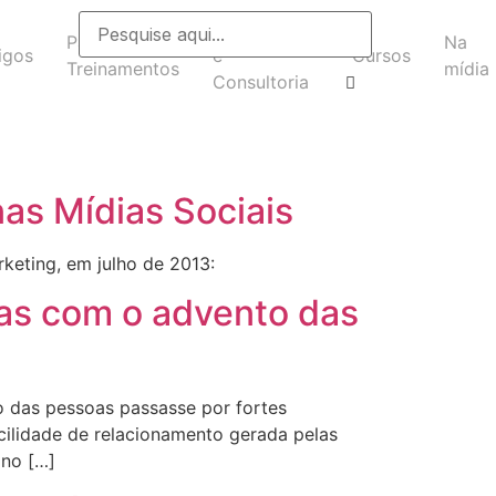
Headhunting
Palestras e
Na
igos
e
Cursos
Treinamentos
mídia
Consultoria
nas Mídias Sociais
rketing, em julho de 2013:
as com o advento das
o das pessoas passasse por fortes
cilidade de relacionamento gerada pelas
 no […]