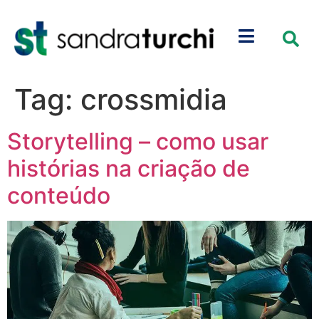
Tag:
crossmidia
Storytelling – como usar
histórias na criação de
conteúdo