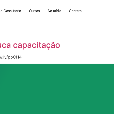
e Consultoria
Cursos
Na mídia
Contato
ouca capacitação
/ow.ly/poCH4