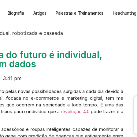
Biografia
Artigos
Palestras e Treinamentos
Headhunting 
do futuro é individual,
em dados
3:41 pm
elas novas possibilidades surgidas a cada dia devido à
nal, focada no e-commerce e marketing digital, tem me
ões que ocorrem na sociedade a todo tempo. E uma das
ícios para o indivíduo que a
revolução 4.0
pode trazer é a
 acessórios e roupas inteligentes capazes de monitorar a
do gene com predição de doenças que antigamente eram