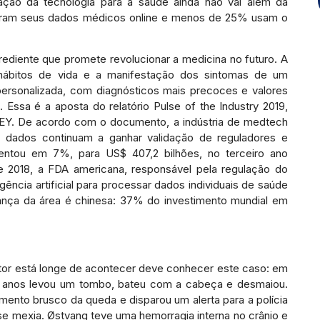
zação da tecnologia para a saúde ainda não vai além da
saram seus dados médicos online e menos de 25% usam o
grediente que promete revolucionar a medicina no futuro. A
hábitos de vida e a manifestação dos sintomas de um
ersonalizada, com diagnósticos mais precoces e valores
. Essa é a aposta do relatório Pulse of the Industry 2019,
 EY. De acordo com o documento, a indústria de medtech
ra dados continuam a ganhar validação de reguladores e
mentou em 7%, para US$ 407,2 bilhões, no terceiro ano
e 2018, a FDA americana, responsável pela regulação do
igência artificial para processar dados individuais de saúde
rança da área é chinesa: 37% do investimento mundial em
tor está longe de acontecer deve conhecer este caso: em
7 anos levou um tombo, bateu com a cabeça e desmaiou.
mento brusco da queda e disparou um alerta para a polícia
 se mexia. Østvang teve uma hemorragia interna no crânio e