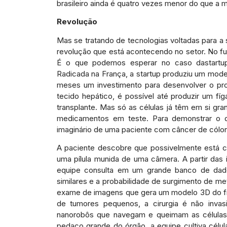
brasileiro ainda é quatro vezes menor do que a m
Revolução
Mas se tratando de tecnologias voltadas para a
revolução que está acontecendo no setor. No fu
É o que podemos esperar no caso dastartup C
Radicada na França, a startup produziu um mod
meses um investimento para desenvolver o prot
tecido hepático, é possível até produzir um fíga
transplante. Mas só as células já têm em si gra
medicamentos em teste. Para demonstrar o q
imaginário de uma paciente com câncer de cólo
A paciente descobre que possivelmente está c
uma pílula munida de uma câmera. A partir das
equipe consulta em um grande banco de dad
similares e a probabilidade de surgimento de met
exame de imagens que gera um modelo 3D do fí
de tumores pequenos, a cirurgia é não invas
nanorobôs que navegam e queimam as células ru
pedaço grande do órgão, a equipe cultiva célul