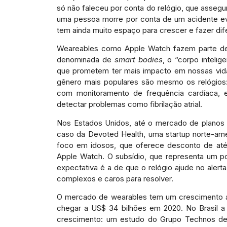
só não faleceu por conta do relógio, que asseg
uma pessoa morre por conta de um acidente evi
tem ainda muito espaço para crescer e fazer dif
Weareables como Apple Watch fazem parte de 
denominada de
smart bodies
, o “corpo inteli
que prometem ter mais impacto em nossas vida
gênero mais populares são mesmo os relógios:
com monitoramento de frequência cardíaca, e
detectar problemas como fibrilação atrial.
Nos Estados Unidos, até o mercado de planos 
caso da Devoted Health, uma startup norte-am
foco em idosos, que oferece desconto de até
Apple Watch. O subsídio, que representa um po
expectativa é a de que o relógio ajude no aler
complexos e caros para resolver.
O mercado de wearables tem um crescimento a
chegar a US$ 34 bilhões em 2020. No Brasil a
crescimento: um estudo do Grupo Technos det