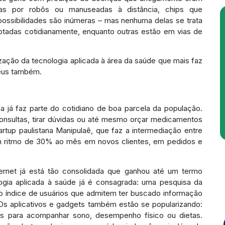
zadas por robôs ou manuseadas à distância, chips que
s possibilidades são inúmeras – mas nenhuma delas se trata
dotadas cotidianamente, enquanto outras estão em vias de
ização da tecnologia aplicada à área da saúde que mais faz
seus também.
ia já faz parte do cotidiano de boa parcela da população.
consultas, tirar dúvidas ou até mesmo orçar medicamentos
artup paulistana Manipulaê, que faz a intermediação entre
m ritmo de 30% ao mês em novos clientes, em pedidos e
ernet já está tão consolidada que ganhou até um termo
ogia aplicada à saúde já é consagrada: uma pesquisa da
 o índice de usuários que admitem ter buscado informação
Os aplicativos e gadgets também estão se popularizando:
as para acompanhar sono, desempenho físico ou dietas.