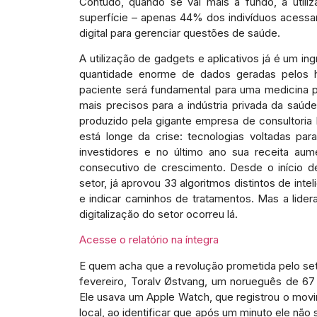
Contudo, quando se vai mais a fundo, a utili
superfície – apenas 44% dos indivíduos aces
digital para gerenciar questões de saúde.
A utilização de gadgets e aplicativos já é um in
quantidade enorme de dados geradas pelos 
paciente será fundamental para uma medicina p
mais precisos para a indústria privada da saúde
produzido pela gigante empresa de consultoria
está longe da crise: tecnologias voltadas pa
investidores e no último ano sua receita au
consecutivo de crescimento. Desde o início d
setor, já aprovou 33 algoritmos distintos de intel
e indicar caminhos de tratamentos. Mas a lide
digitalização do setor ocorreu lá.
Acesse o relatório na íntegra
E quem acha que a revolução prometida pelo se
fevereiro, Toralv Østvang, um norueguês de 6
Ele usava um Apple Watch, que registrou o movi
local, ao identificar que após um minuto ele não