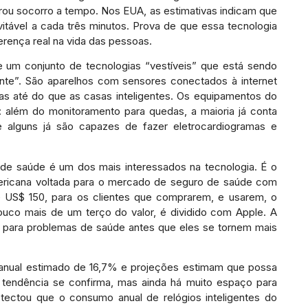
urou socorro a tempo. Nos EUA, as estimativas indicam que
tável a cada três minutos. Prova de que essa tecnologia
erença real na vida das pessoas.
um conjunto de tecnologias “vestíveis” que está sendo
gente”. São aparelhos com sensores conectados à internet
s até do que as casas inteligentes. Os equipamentos do
 além do monitoramento para quedas, a maioria já conta
 alguns já são capazes de fazer eletrocardiogramas e
de saúde é um dos mais interessados na tecnologia. É o
ericana voltada para o mercado de seguro de saúde com
 US$ 150, para os clientes que comprarem, e usarem, o
uco mais de um terço do valor, é dividido com Apple. A
ta para problemas de saúde antes que eles se tornem mais
nual estimado de 16,7% e projeções estimam que possa
 tendência se confirma, mas ainda há muito espaço para
ectou que o consumo anual de relógios inteligentes do