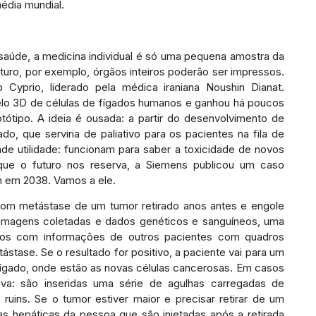
édia mundial.
 saúde, a medicina individual é só uma pequena amostra da
turo, por exemplo, órgãos inteiros poderão ser impressos.
yprio, liderado pela médica iraniana Noushin Dianat.
elo 3D de células de fígados humanos e ganhou há poucos
ótipo. A ideia é ousada: a partir do desenvolvimento de
do, que serviria de paliativo para os pacientes na fila de
nde utilidade: funcionam para saber a toxicidade de novos
ue o futuro nos reserva, a Siemens publicou um caso
n em 2038. Vamos a ele.
om metástase de um tumor retirado anos antes e engole
 imagens coletadas e dados genéticos e sanguíneos, uma
os com informações de outros pacientes com quadros
ástase. Se o resultado for positivo, a paciente vai para um
gado, onde estão as novas células cancerosas. Em casos
iva: são inseridas uma série de agulhas carregadas de
ins. Se o tumor estiver maior e precisar retirar de um
as hepáticas da pessoa que são injetadas após a retirada