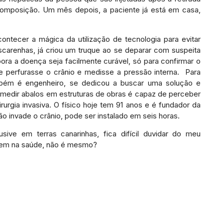
composição. Um mês depois, a paciente já está em casa,
ontecer a mágica da utilização de tecnologia para evitar
Mascarenhas, já criou um truque ao se deparar com suspeita
ora a doença seja facilmente curável, só para confirmar o
que perfurasse o crânio e medisse a pressão interna. Para
mbém é engenheiro, se dedicou a buscar uma solução e
medir abalos em estruturas de obras é capaz de perceber
rurgia invasiva. O físico hoje tem 91 anos e é fundador da
ão invade o crânio, pode ser instalado em seis horas.
sive em terras canarinhas, fica difícil duvidar do meu
 tem na saúde, não é mesmo?