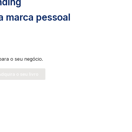
nding
ua marca pessoal
para o seu negócio.
dquira o seu livro