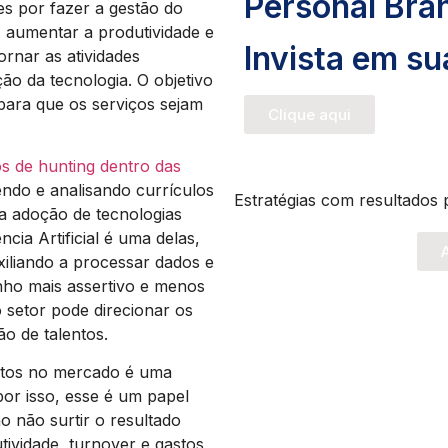
Personal Bra
es por fazer a gestão do
s, aumentar a produtividade e
Invista em s
ornar as atividades
ação da tecnologia. O objetivo
para que os serviços sejam
Clique aqui
s de hunting dentro das
ndo e analisando currículos
Estratégias com resultados 
a adoção de tecnologias
ncia Artificial é uma delas,
A
xiliando a processar dados e
nho mais assertivo e menos
o setor pode direcionar os
o de talentos.
ntos no mercado é uma
por isso, esse é um papel
o não surtir o resultado
ividade, turnover e gastos