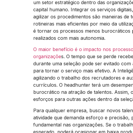
um setor estratégico dentro das organizaçõ
capital humano. Integrar os serviços digitai
agilizar os procedimentos são maneiras de t
rotineiras mais eficientes por meio da utiliz
é tornar os processos menos burocráticos 
realizados com mais autonomia.
O maior benefício é o impacto nos processo
organizaçõe
s. O tempo que se perde recebe
durante uma seleção pode ser evitado com 
para tornar o serviço mais efetivo. A Inteligê
agilizando o trabalho dos recrutadores e au
currículos. O headhunter terá um desempe
burocrático na atração de talentos. Assim, 
esforços para outras ações dentro da seleçã
Para qualquer empresa, buscar novos tale
atividade que demanda esforço e precisão, 
fundamental nas organizações. Se o trabalh
esperado, poderá ocasionar em baixa produt