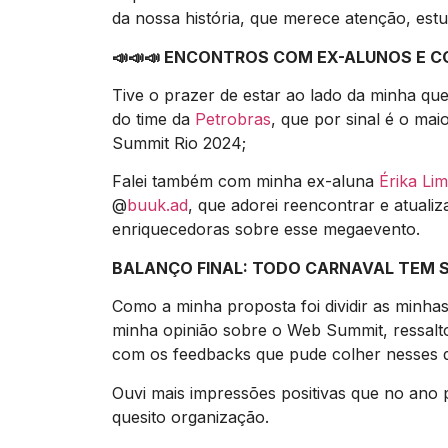
da nossa história, que merece atenção, est
📣📣📣 ENCONTROS COM EX-ALUNOS E 
Tive o prazer de estar ao lado da minha qu
do time da
Petrobras
, que por sinal é o ma
Summit Rio 2024;
Falei também com minha ex-aluna
Érika Li
@
buuk.ad
, que adorei reencontrar e atuali
enriquecedoras sobre esse megaevento.
BALANÇO FINAL: TODO CARNAVAL TEM SE
Como a minha proposta foi dividir as minhas
minha opinião sobre o Web Summit, ressal
com os feedbacks que pude colher nesses d
Ouvi mais impressões positivas que no ano 
quesito organização.