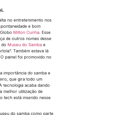
AL
ta no entretenimento nos
espontaneidade e bom
V Globo
Milton Cunha
. Esse
ença de outros nomes desse
a do
Museu do Samba
e
artola”. Também estava lá
 O painel foi promovido no
a importância do samba e
eiro, que gira todo um
 A tecnologia acaba dando
a melhor utilização de
o tech está inserido nesse
 museu do samba como parte