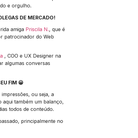
udo e orgulho.
COLEGAS DE MERCADO!
erida amiga
Priscila N.
, que é
ior patrocinador do Web
ma
, COO e UX Designer na
zar algumas conversas
U FIM 😀
 impressões, ou seja, a
to aqui também um balanço,
ias todos de conteúdo.
passado, principalmente no