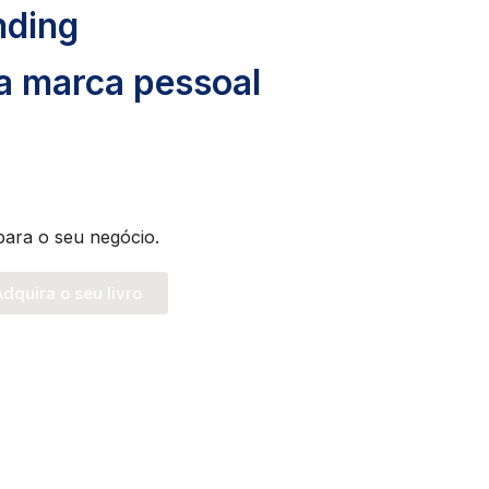
nding
ua marca pessoal
para o seu negócio.
dquira o seu livro