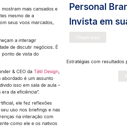
Personal Bra
se mostram mais cansados e
ntes mesmo de a
Invista em s
com seus voos marcados,
Clique aqui
meçam a interagir
ade de discutir negócios. É
o ponto de vista do
Estratégias com resultados 
ounder & CEO da
Tátil Design
,
A
a abordado é um assunto
divido isso em sala de aula –
era da eficiência”.
ficial, ele fez reflexões
 seu uso nos briefings e nas
ferenças na interação com
ente como ele e os nativos