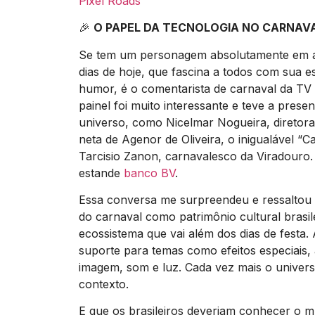
Pixel Roads
🎉
O PAPEL DA TECNOLOGIA NO CARNAV
Se tem um personagem absolutamente em al
dias de hoje, que fascina a todos com sua 
humor, é o comentarista de carnaval da T
painel foi muito interessante e teve a pres
universo, como Nicelmar Nogueira, diretor
neta de Agenor de Oliveira, o inigualável “C
Tarcisio Zanon, carnavalesco da Viradouro.
estande
banco BV
.
Essa conversa me surpreendeu e ressaltou 
do carnaval como patrimônio cultural brasil
ecossistema que vai além dos dias de festa.
suporte para temas como efeitos especiais, 
imagem, som e luz. Cada vez mais o univers
contexto.
E que os brasileiros deveriam conhecer o