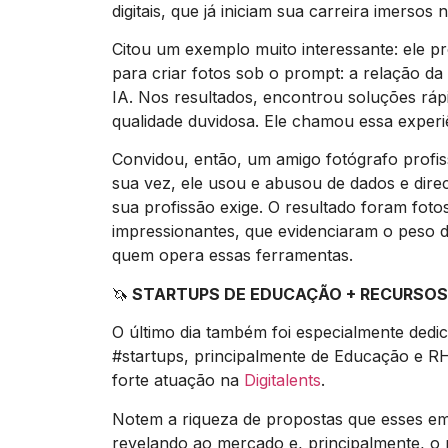
digitais, que já iniciam sua carreira imersos 
Citou um exemplo muito interessante: ele pr
para criar fotos sob o prompt: a relação da
IA. Nos resultados, encontrou soluções rápi
qualidade duvidosa. Ele chamou essa experiê
Convidou, então, um amigo fotógrafo profis
sua vez, ele usou e abusou de dados e dire
sua profissão exige. O resultado foram foto
impressionantes, que evidenciaram o peso d
quem opera essas ferramentas.
🦄
STARTUPS DE EDUCAÇÃO + RECURSO
O último dia também foi especialmente dedic
#startups, principalmente de Educação e RH
forte atuação na
Digitalents
.
Notem a riqueza de propostas que esses e
revelando ao mercado e, principalmente, o