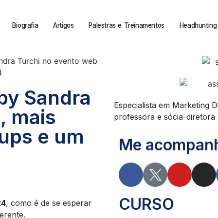
Biografia
Artigos
Palestras e Treinamentos
Headhunting 
by Sandra
Especialista em Marketing D
a, mais
professora e sócia-diretora d
tups e um
Me acompanhe
CURSO
24
, como é de se esperar
erente.