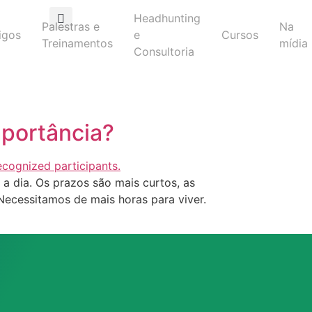
Headhunting
Palestras e
Na
igos
e
Cursos
Treinamentos
mídia
Consultoria
mportância?
a dia. Os prazos são mais curtos, as
Necessitamos de mais horas para viver.