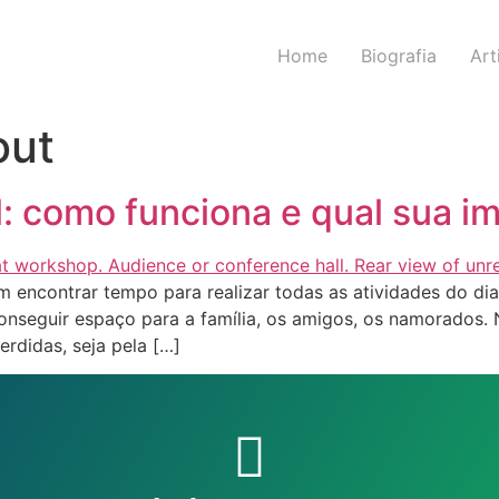
Home
Biografia
Art
out
l: como funciona e qual sua i
 encontrar tempo para realizar todas as atividades do dia 
nseguir espaço para a família, os amigos, os namorados. 
rdidas, seja pela […]