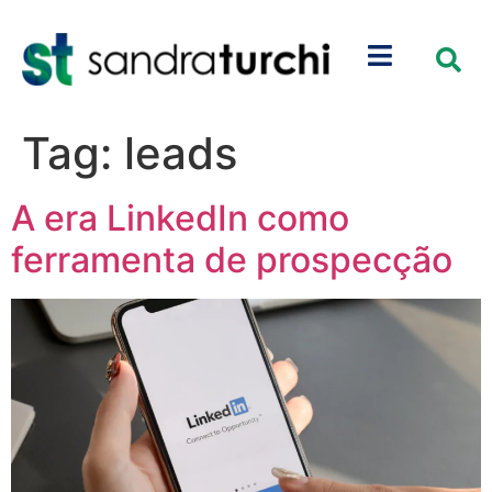
Tag:
leads
A era LinkedIn como
ferramenta de prospecção