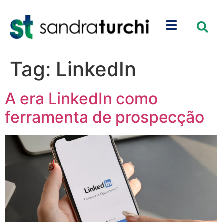
Tag:
LinkedIn
A era LinkedIn como
ferramenta de prospecção